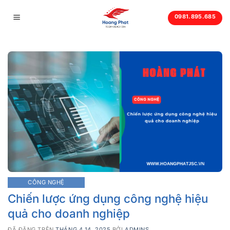
Chuyển
0981.895.685
đến
nội
dung
CÔNG NGHỆ
Chiến lược ứng dụng công nghệ hiệu
quả cho doanh nghiệp
ĐÃ ĐĂNG TRÊN
THÁNG 4 14, 2025
BỞI
ADMINS