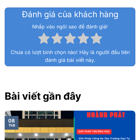
Đánh giá của khách hàng
Nhấp vào ngôi sao để đánh giá!
Chưa có lượt bình chọn nào! Hãy là người đầu tiên
đánh giá bài viết này.
Bài viết gần đây
08
Th8