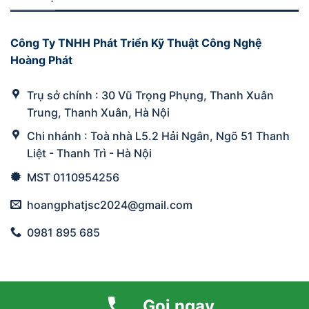
Công Ty TNHH Phát Triển Kỹ Thuật Công Nghệ
Hoàng Phát
Trụ sở chính : 30 Vũ Trọng Phụng, Thanh Xuân
Trung, Thanh Xuân, Hà Nội
Chi nhánh : Toà nhà L5.2 Hải Ngân, Ngõ 51 Thanh
Liệt - Thanh Trì - Hà Nội
MST 0110954256
hoangphatjsc2024@gmail.com
0981 895 685
Gọi ngay
Designed by
NAMHA DIGITAL