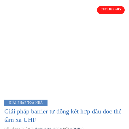
Chuyển
0981.895.685
đến
nội
dung
GIẢI PHÁP TOÀ NHÀ
Giải pháp barrier tự động kết hợp đầu đọc
thẻ tầm xa UHF
ĐÃ ĐĂNG TRÊN
THÁNG 1 24, 2026
BỞI
ADMINS