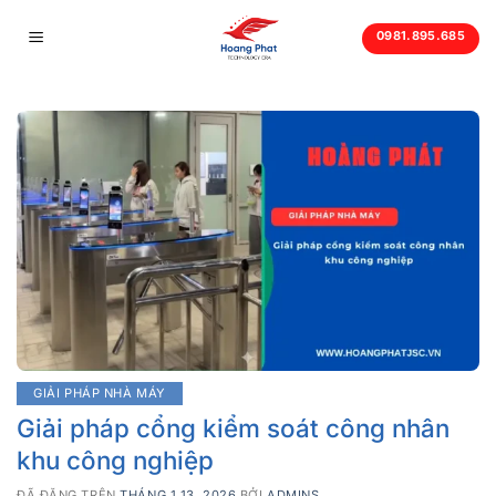
Chuyển
0981.895.685
đến
nội
dung
GIẢI PHÁP NHÀ MÁY
Giải pháp cổng kiểm soát công nhân
khu công nghiệp
ĐÃ ĐĂNG TRÊN
THÁNG 1 13, 2026
BỞI
ADMINS