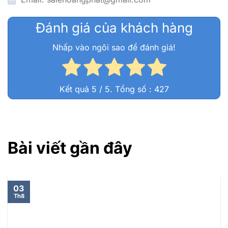
Đánh giá của khách hàng
Nhấp vào ngôi sao để đánh giá!
Kết quả
5
/ 5. Tổng số :
427
Bài viết gần đây
03
Th8