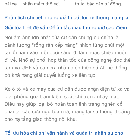
bãi xe
phần mềm thô sơ.
thực, báo cáo tự động.
Phân tích chi tiết những giá trị cốt lõi hệ thống mang lại
Giải tỏa triệt để vấn đề ùn tắc giao thông giờ cao điểm
Nỗi ám ảnh lớn nhất của cư dân chung cư chính là
cảnh tượng “rồng rắn xếp hàng” nhích từng chút một
tại lối hầm vào mỗi buổi sáng đi làm hoặc chiều muộn
đi về. Nhờ sự phối hợp thần tốc của công nghệ đọc thẻ
tầm xa UHF và camera nhận diện biển số AI, hệ thống
có khả năng giải quyết luồng xe liên tục.
Xe ô tô và xe máy của cư dân được nhận diện từ xa và
giải phóng qua trạm kiểm soát chỉ trong nháy mắt.
Điều này giúp loại bỏ hoàn toàn tình trạng nghẽn cổ
chai tại các cửa ngõ tòa nhà, mang lại sự thông thoáng
cho hạ tầng giao thông nội khu.
Tối ưu hóa chi phí vận hành và quản trị nhân sự cho