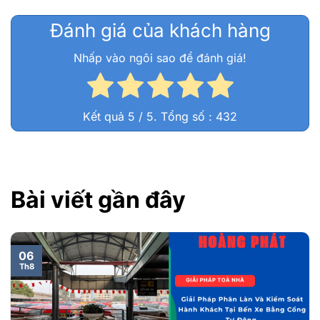
Đánh giá của khách hàng
Nhấp vào ngôi sao để đánh giá!
Kết quả
5
/ 5. Tổng số :
432
Bài viết gần đây
06
Th8