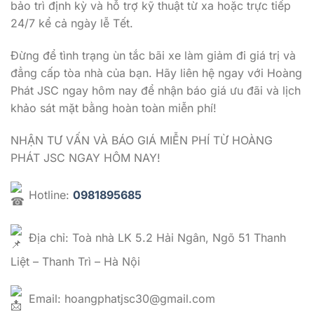
bảo trì định kỳ và hỗ trợ kỹ thuật từ xa hoặc trực tiếp
24/7 kể cả ngày lễ Tết.
Đừng để tình trạng ùn tắc bãi xe làm giảm đi giá trị và
đẳng cấp tòa nhà của bạn.
Hãy liên hệ ngay với
Hoàng
Phát JSC
ngay hôm nay để nhận báo giá ưu đãi và lịch
khảo sát mặt bằng hoàn toàn miễn phí!
NHẬN TƯ VẤN VÀ BÁO GIÁ MIỄN PHÍ TỪ HOÀNG
PHÁT JSC NGAY HÔM NAY!
Hotline:
0981895685
Địa chỉ:
Toà nhà LK 5.2 Hải Ngân, Ngõ 51 Thanh
Liệt – Thanh Trì – Hà Nội
Email: hoangphatjsc30@gmail.com