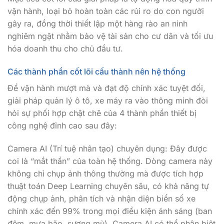
vận hành, loại bỏ hoàn toàn các rủi ro do con người
gây ra, đồng thời thiết lập một hàng rào an ninh
nghiêm ngặt nhằm bảo vệ tài sản cho cư dân và tối ưu
hóa doanh thu cho chủ đầu tư.
Các thành phần cốt lõi cấu thành nên hệ thống
Để vận hành mượt mà và đạt độ chính xác tuyệt đối,
giải pháp quản lý ô tô, xe máy ra vào thông minh đòi
hỏi sự phối hợp chặt chẽ của 4 thành phần thiết bị
công nghệ đỉnh cao sau đây:
Camera AI (Trí tuệ nhân tạo) chuyên dụng: Đây được
coi là “mắt thần” của toàn hệ thống. Dòng camera này
không chỉ chụp ảnh thông thường mà được tích hợp
thuật toán Deep Learning chuyên sâu, có khả năng tự
động chụp ảnh, phân tích và nhận diện biển số xe
chính xác đến 99% trong mọi điều kiện ánh sáng (ban
đêm, mưa bão, sương mù). Camera AI có thể phân biệt