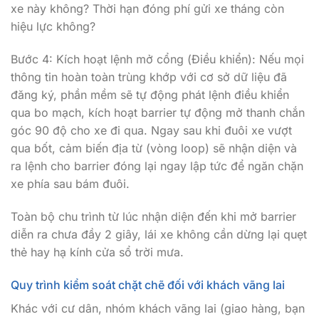
xe này không? Thời hạn đóng phí gửi xe tháng còn
hiệu lực không?
Bước 4: Kích hoạt lệnh mở cổng (Điều khiển): Nếu mọi
thông tin hoàn toàn trùng khớp với cơ sở dữ liệu đã
đăng ký, phần mềm sẽ tự động phát lệnh điều khiển
qua bo mạch, kích hoạt barrier tự động mở thanh chắn
góc 90 độ cho xe đi qua. Ngay sau khi đuôi xe vượt
qua bốt, cảm biến địa từ (vòng loop) sẽ nhận diện và
ra lệnh cho barrier đóng lại ngay lập tức để ngăn chặn
xe phía sau bám đuôi.
Toàn bộ chu trình từ lúc nhận diện đến khi mở barrier
diễn ra chưa đầy 2 giây, lái xe không cần dừng lại quẹt
thẻ hay hạ kính cửa sổ trời mưa.
Quy trình kiểm soát chặt chẽ đối với khách vãng lai
Khác với cư dân, nhóm khách vãng lai (giao hàng, bạn