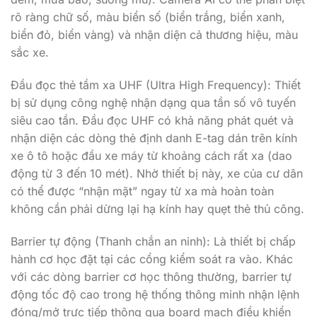
rõ ràng chữ số, màu biển số (biển trắng, biển xanh,
biển đỏ, biển vàng) và nhận diện cả thương hiệu, màu
sắc xe.
Đầu đọc thẻ tầm xa UHF (Ultra High Frequency): Thiết
bị sử dụng công nghệ nhận dạng qua tần số vô tuyến
siêu cao tần. Đầu đọc UHF có khả năng phát quét và
nhận diện các dòng thẻ định danh E-tag dán trên kính
xe ô tô hoặc đầu xe máy từ khoảng cách rất xa (dao
động từ 3 đến 10 mét). Nhờ thiết bị này, xe của cư dân
có thể được “nhận mặt” ngay từ xa mà hoàn toàn
không cần phải dừng lại hạ kính hay quẹt thẻ thủ công.
Barrier tự động (Thanh chắn an ninh): Là thiết bị chấp
hành cơ học đặt tại các cổng kiểm soát ra vào. Khác
với các dòng barrier cơ học thông thường, barrier tự
động tốc độ cao trong hệ thống thông minh nhận lệnh
đóng/mở trực tiếp thông qua board mạch điều khiển