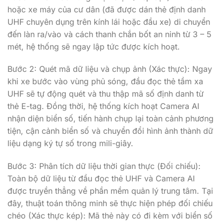
hoặc xe máy của cư dân (đã được dán thẻ định danh
UHF chuyên dụng trên kính lái hoặc đầu xe) di chuyển
đến làn ra/vào và cách thanh chắn bốt an ninh từ 3 – 5
mét, hệ thống sẽ ngay lập tức được kích hoạt.
Bước 2: Quét mã dữ liệu và chụp ảnh (Xác thực): Ngay
khi xe bước vào vùng phủ sóng, đầu đọc thẻ tầm xa
UHF sẽ tự động quét và thu thập mã số định danh từ
thẻ E-tag. Đồng thời, hệ thống kích hoạt Camera AI
nhận diện biển số, tiến hành chụp lại toàn cảnh phương
tiện, cận cảnh biển số và chuyển đổi hình ảnh thành dữ
liệu dạng ký tự số trong mili-giây.
Bước 3: Phân tích dữ liệu thời gian thực (Đối chiếu):
Toàn bộ dữ liệu từ đầu đọc thẻ UHF và Camera AI
được truyền thẳng về phần mềm quản lý trung tâm. Tại
đây, thuật toán thông minh sẽ thực hiện phép đối chiếu
chéo (Xác thực kép): Mã thẻ này có đi kèm với biển số