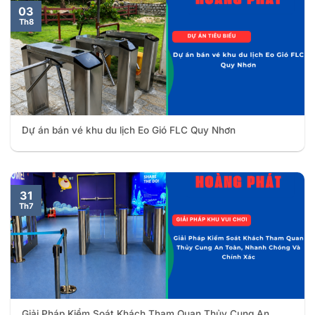
03
Th8
Dự án bán vé khu du lịch Eo Gió FLC Quy Nhơn
31
Th7
Giải Pháp Kiểm Soát Khách Tham Quan Thủy Cung An