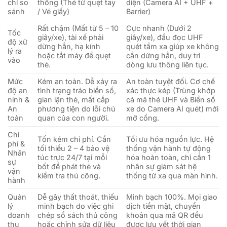
chí so
thống (Thẻ từ quẹt tay
diện (Camera AI + UHF +
sánh
/ Vé giấy)
Barrier)
Rất chậm (Mất từ 5 – 10
Cực nhanh (Dưới 2
Tốc
giây/xe), tài xế phải
giây/xe), đầu đọc UHF
độ xử
dừng hẳn, hạ kính
quét tầm xa giúp xe không
lý ra
hoặc tắt máy để quẹt
cần dừng hẳn, duy trì
vào
thẻ.
dòng lưu thông liên tục.
Mức
Kém an toàn. Dễ xảy ra
An toàn tuyệt đối. Cơ chế
độ an
tình trạng tráo biển số,
xác thực kép (Trùng khớp
ninh &
gian lận thẻ, mất cắp
cả mã thẻ UHF và Biển số
An
phương tiện do lỗi chủ
xe do Camera AI quét) mới
toàn
quan của con người.
mở cổng.
Chi
Tốn kém chi phí. Cần
Tối ưu hóa nguồn lực. Hệ
phí &
tối thiểu 2 – 4 bảo vệ
thống vận hành tự động
Nhân
túc trực 24/7 tại mỗi
hóa hoàn toàn, chỉ cần 1
sự
bốt để phát thẻ và
nhân sự giám sát hệ
vận
kiểm tra thủ công.
thống từ xa qua màn hình.
hành
Quản
Dễ gây thất thoát, thiếu
Minh bạch 100%. Mọi giao
lý
minh bạch do việc ghi
dịch tiền mặt, chuyển
doanh
chép sổ sách thủ công
khoản qua mã QR đều
thu
hoặc chỉnh sửa dữ liệu
được lưu vết thời gian