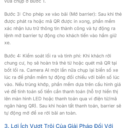
vừa chụp ở Bước 1.
Bước 3: Cho phép xe vào bãi (Mở barrier): Sau khi thẻ
được phát ra hoặc mã QR được in xong, phần mềm
xác nhận lưu trữ thông tin thành công và tự động ra
lệnh mở barrier tự động cho khách tiến vào hầm giữ
xe.
Bước 4: Kiểm soát lối ra và tính phí: Khi khách rời
chung cư, họ sẽ hoàn trả thẻ từ hoặc quét mã QR tại
bốt lối ra. Camera AI một lần nữa chụp lại biển số xe
lúc ra để phần mềm tự động đối chiếu với biển số lúc
vào. Nếu trùng khớp, phần mềm dựa trên cấu hình giá
vé để tính toán số tiền cần thanh toán (hỗ trợ hiển thị
lên màn hình LED hoặc thanh toán qua ví điện tử/mã
ngân hàng QR). Sau khi hoàn tất thanh toán, barrier sẽ
tự động mở để xe rời bãi an toàn.
3. Lợi Ích Vượt Trội Của Giải Pháp Đối Với