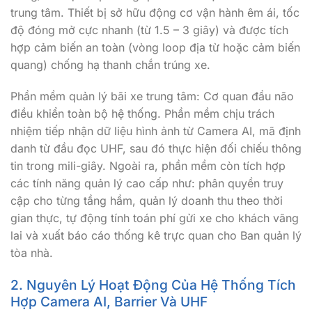
trung tâm. Thiết bị sở hữu động cơ vận hành êm ái, tốc
độ đóng mở cực nhanh (từ 1.5 – 3 giây) và được tích
hợp cảm biến an toàn (vòng loop địa từ hoặc cảm biến
quang) chống hạ thanh chắn trúng xe.
Phần mềm quản lý bãi xe trung tâm: Cơ quan đầu não
điều khiển toàn bộ hệ thống. Phần mềm chịu trách
nhiệm tiếp nhận dữ liệu hình ảnh từ Camera AI, mã định
danh từ đầu đọc UHF, sau đó thực hiện đối chiếu thông
tin trong mili-giây. Ngoài ra, phần mềm còn tích hợp
các tính năng quản lý cao cấp như: phân quyền truy
cập cho từng tầng hầm, quản lý doanh thu theo thời
gian thực, tự động tính toán phí gửi xe cho khách vãng
lai và xuất báo cáo thống kê trực quan cho Ban quản lý
tòa nhà.
2. Nguyên Lý Hoạt Động Của Hệ Thống Tích
Hợp Camera AI, Barrier Và UHF