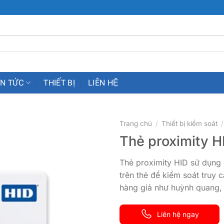
IN TỨC
THIẾT BỊ
LIÊN HỆ
Trang chủ
/
Thiết bị kiểm soát
/
Thẻ proximity H
Thẻ proximity HID sử dụng
trên thẻ để kiểm soát truy
hàng giả như huỳnh quang, i
Liên hệ ngay