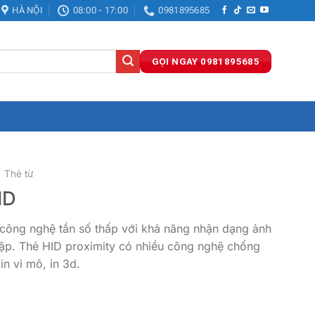
HÀ NỘI
08:00 - 17:00
0981895685
GỌI NGAY 0981895685
Thẻ từ
ID
 công nghệ tần số thấp với khả năng nhận dạng ảnh
 cập. Thẻ HID proximity có nhiều công nghệ chống
n vi mô, in 3d.