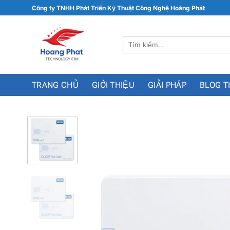
Chuyển
Công ty TNHH Phát Triển Kỹ Thuật Công Nghệ Hoàng Phát
đến
nội
Tìm
dung
kiếm:
TRANG CHỦ
GIỚI THIỆU
GIẢI PHÁP
BLOG T