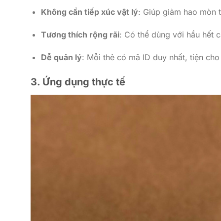
Không cần tiếp xúc vật lý
: Giúp giảm hao mòn th
Tương thích rộng rãi
: Có thể dùng với hầu hết 
Dễ quản lý
: Mỗi thẻ có mã ID duy nhất, tiện ch
3. Ứng dụng thực tế