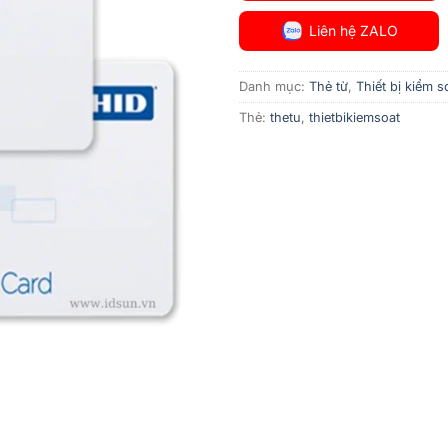
Liên hệ ZALO
Danh mục:
Thẻ từ
,
Thiết bị kiểm s
Thẻ:
thetu
,
thietbikiemsoat