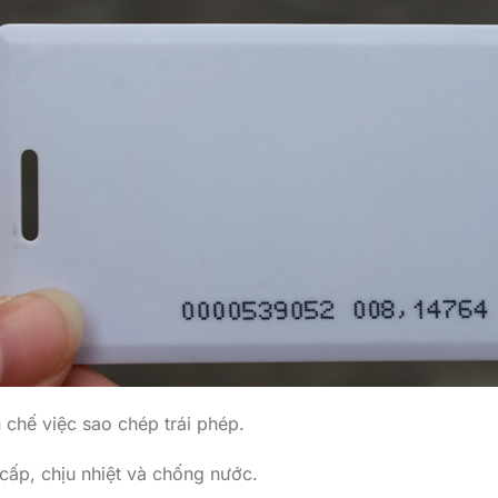
n chế việc sao chép trái phép.
 cấp, chịu nhiệt và chống nước.