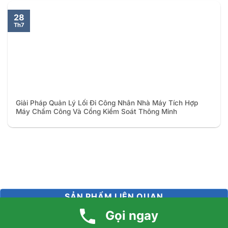
28
Th7
Giải Pháp Quản Lý Lối Đi Công Nhân Nhà Máy Tích Hợp
Máy Chấm Công Và Cổng Kiểm Soát Thông Minh
SẢN PHẨM LIÊN QUAN
Gọi ngay
Máy chấm công vân tay Hikvision SH-